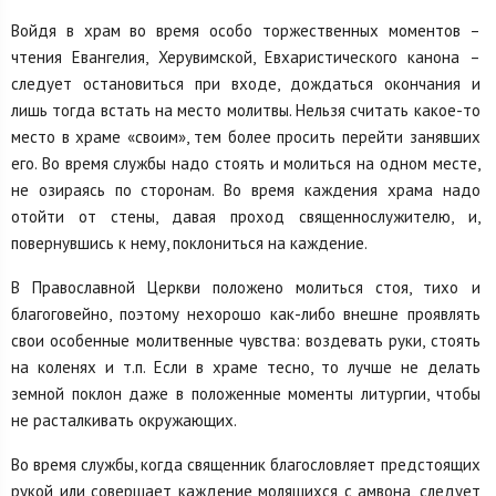
Войдя в храм во время особо торжественных моментов –
чтения Евангелия, Херувимской, Евхаристического канона –
следует остановиться при входе, дождаться окончания и
лишь тогда встать на место молитвы. Нельзя считать какое-то
место в храме «своим», тем более просить перейти занявших
его. Во время службы надо стоять и молиться на одном месте,
не озираясь по сторонам. Во время каждения храма надо
отойти от стены, давая проход священнослужителю, и,
повернувшись к нему, поклониться на каждение.
В Православной Церкви положено молиться стоя, тихо и
благоговейно, поэтому нехорошо как-либо внешне проявлять
свои особенные молитвенные чувства: воздевать руки, стоять
на коленях и т.п. Если в храме тесно, то лучше не делать
земной поклон даже в положенные моменты литургии, чтобы
не расталкивать окружающих.
Во время службы, когда священник благословляет предстоящих
рукой или совершает каждение молящихся с амвона, следует