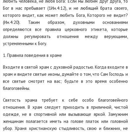
любить человека, не любя Бога: Если мы любим друг друга, то
Бог в нас пребывает (1Ин.4:12), и не любящий брата своего,
которого видит, как может любить Бога, Которого не видит?
(Ин.4:20). Таким образом, духовными основаниями
определяются все правила церковного этикета, которые
должны регулировать отношения между верующими,
устремленными к Богу.
1. Правила поведения в храме
Входите в святой храм с духовной радостью. Когда входите в
храм и видите святые иконы, думайте о том, что Сам Господь и
все святые смотрят на вас; будьте в это время особенно
благоговейны.
Святость храма требует к себе особо благоговейного
отношения. В храм следует приходить в приличной, чистой
одежде, не в спортивной или вызывающе яркой. Замужним
женщинам полагается иметь на голове платок или головной
убор. Храня христианскую стыдливость, свою и ближних, не