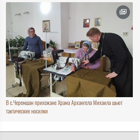
В с.Черемшан прихожане Храма Архангела Михаила шьют
тактические носилки