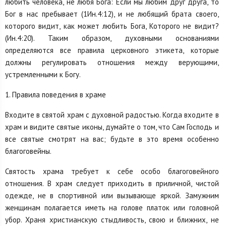
любить человека, не любя Бога: Если мы любим друг друга, то
Бог в нас пребывает (1Ин.4:12), и не любящий брата своего,
которого видит, как может любить Бога, Которого не видит?
(Ин.4:20). Таким образом, духовными основаниями
определяются все правила церковного этикета, которые
должны регулировать отношения между верующими,
устремленными к Богу.
1. Правила поведения в храме
Входите в святой храм с духовной радостью. Когда входите в
храм и видите святые иконы, думайте о том, что Сам Господь и
все святые смотрят на вас; будьте в это время особенно
благоговейны.
Святость храма требует к себе особо благоговейного
отношения. В храм следует приходить в приличной, чистой
одежде, не в спортивной или вызывающе яркой. Замужним
женщинам полагается иметь на голове платок или головной
убор. Храня христианскую стыдливость, свою и ближних, не