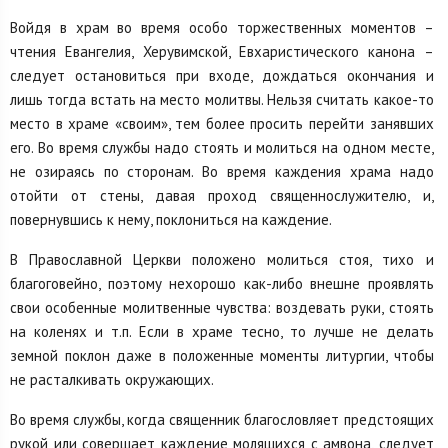
Войдя в храм во время особо торжественных моментов –
чтения Евангелия, Херувимской, Евхаристического канона –
следует остановиться при входе, дождаться окончания и
лишь тогда встать на место молитвы. Нельзя считать какое-то
место в храме «своим», тем более просить перейти занявших
его. Во время службы надо стоять и молиться на одном месте,
не озираясь по сторонам. Во время каждения храма надо
отойти от стены, давая проход священнослужителю, и,
повернувшись к нему, поклониться на каждение.
В Православной Церкви положено молиться стоя, тихо и
благоговейно, поэтому нехорошо как-либо внешне проявлять
свои особенные молитвенные чувства: воздевать руки, стоять
на коленях и т.п. Если в храме тесно, то лучше не делать
земной поклон даже в положенные моменты литургии, чтобы
не расталкивать окружающих.
Во время службы, когда священник благословляет предстоящих
рукой или совершает каждение молящихся с амвона, следует