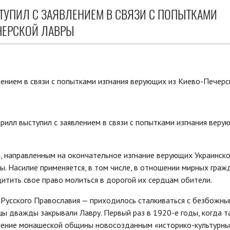
ТУПИЛ С ЗАЯВЛЕНИЕМ В СВЯЗИ С ПОПЫТКАМИ
ЧЕРСКОЙ ЛАВРЫ
рилл выступил с заявлением в связи с попытками изгнания веру
м, направленным на окончательное изгнание верующих Украинск
. Насилие применяется, в том числе, в отношении мирных граж
итить свое право молиться в дорогой их сердцам обители.
Русского Православия — приходилось сталкиваться с безбожн
ы дважды закрывали Лавру. Первый раз в 1920-е годы, когда та
снение монашеской общины новосозданным «историко-культурн