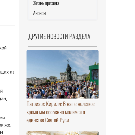
Жизнь прихода
Анонсы
ДРУГИЕ НОВОСТИ РАЗДЕЛА
ющих из
ой
дан,
Патриарх Кирилл: В наше нелегкое
время мы особенно молимся о
ыми
единстве Святой Руси
к же,
ым