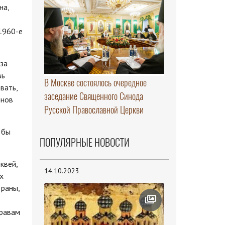
на,
1960-е
за
вь
В Москве состоялось очередное
вать,
заседание Священного Синода
онов
Русской Православной Церкви
 бы
ПОПУЛЯРНЫЕ НОВОСТИ
квей,
14.10.2023
х
 раны,
правам