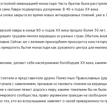
я полной ликвидацией монастыря. Часть братии была расстреля
а сама Лавра подверглась разорению. В 40-х годах XX века
а снова закрыта во время новых антицерковных гонений, уже в 
ской лавры в конце 80-х годов XX века прошло более 30 лет, 
рашен трудами многих верующих из разных стран. Обитель вно
авия. Сейчас же с великим прискорбием приходится констатиро
а прекратить бытие монастыря как духовного центра для милли
законию, делают себя наследниками богоборцев XX века, какими
дстоятели и представители других Поместных Православных Цер
упала с заявлениями, призывая остановить гонения на верующи
ие к святыне лежит дорога к миру, какими тяжелыми бы ни были
я мирового сообщества, право украинских граждан на свободное
з тех, кто во всеуслышание заявляет о своей приверженности 