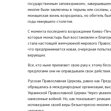
государственным заповедником», завершившеес
многие были заключены в тюрьмы или сосланы, 
монашеская жизнь возродилась, но обитель был
годы минувшего столетия.
С момента последнего возрождения Киево-Печер
которые монастырь был восстановлен и благоук
стала настоящей жемчужиной мирового Правосл
что предпринимается новая, очередная попытк
верующих.
Все, кто ныне прилагают свою руку к этому без
предлогами они ни оправдывали свои действия.
Русская Православная Церковь, равно как Пре
обращалась в международные организации, выст
Украинской Православной Церкви. Через уважен
нанесенные войной. Но, как показывает реакци
исповедание своей веры безынтересно многим и
человека.