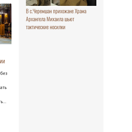
В с.Черемшан прихожане Храма
Архангела Михаила шьют
тактические носилки
ции
 без
з
ать
...