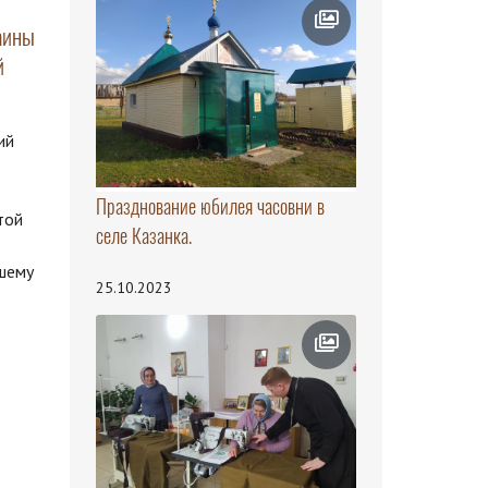
аины
й
ий
Празднование юбилея часовни в
той
селе Казанка.
шему
25.10.2023