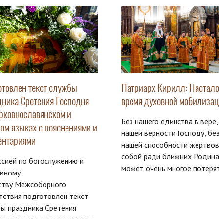
отовлен текст службы
Патриарх Кирилл: Настало
дника Сретения Господня
время духовной мобилиза
ерковнославянском и
Без нашего единства в вере,
ком языках с пояснениями и
нашей верности Господу, бе
ентариями
нашей способности жертвов
собой ради ближних Родина
сией по богослужению и
может очень многое потерять
овному
сству Межсоборного
тствия подготовлен текст
ы праздника Сретения