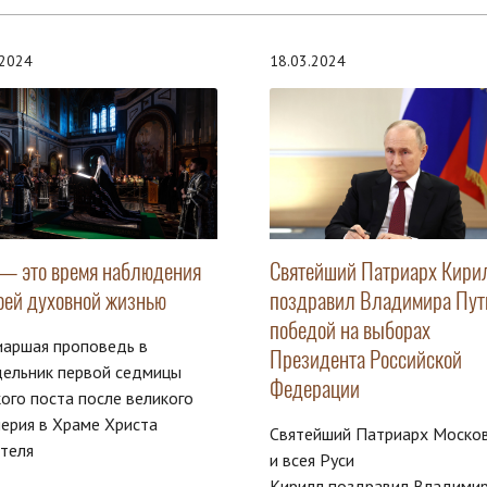
.2024
18.03.2024
 — это время наблюдения
Святейший Патриарх Кири
воей духовной жизнью
поздравил Владимира Пут
победой на выборах
иаршая проповедь в
Президента Российской
дельник первой седмицы
Федерации
ого поста после великого
ерия в Храме Христа
Святейший Патриарх Моско
теля
и всея Руси
Кирилл поздравил Владими