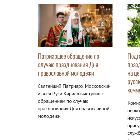
Патриаршее обращение по
Подг
случаю празднования Дня
праз
православной молодежи
на ц
русс
Святейший Патриарх Московский
комм
и всея Руси Кирилл выступил с
обращением по случаю
Комис
празднования Дня православной
церк
молодежи.
иску
прису
служб