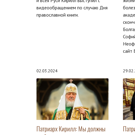
и всея Руси Кирилл выступил с
жизни
видеообращением по случаю Дня
болез
православной книги.
акад
сконч
Болга
Софи
Неоф
сайт 
02.03.2024
29.02
Патриарх Кирилл: Мы должны
Патр