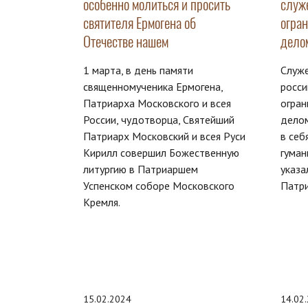
особенно молиться и просить
служ
святителя Ермогена об
огра
Отечестве нашем
дело
1 марта, в день памяти
Служ
священномученика Ермогена,
росси
Патриарха Московского и всея
огран
России, чудотворца, Святейший
делом
Патриарх Московский и всея Руси
в себ
Кирилл совершил Божественную
гуман
литургию в Патриаршем
указа
Успенском соборе Московского
Патри
Кремля.
15.02.2024
14.02