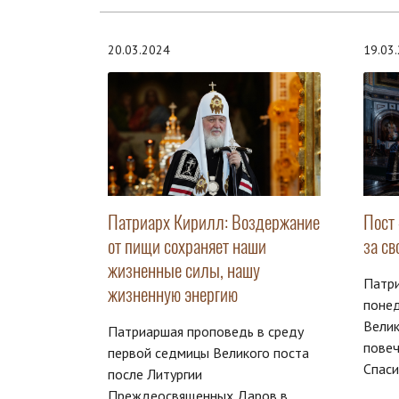
20.03.2024
19.03
Патриарх Кирилл: Воздержание
Пост
от пищи сохраняет наши
за с
жизненные силы, нашу
Патр
жизненную энергию
поне
Велик
Патриаршая проповедь в среду
повеч
первой седмицы Великого поста
Спаси
после Литургии
Преждеосвященных Даров в