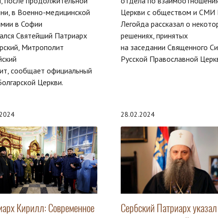
, после продолжительной
отдела по взаимоотношени
ни, в Военно-медицинской
Церкви с обществом и СМИ В
емии в Софии
Легойда рассказал о некото
ался Святейший Патриарх
решениях, принятых
рский, Митрополит
на заседании Священного С
йский
Русской Православной Церк
ит, сообщает официальный
Болгарской Церкви.
.2024
28.02.2024
иарх Кирилл: Современное
Сербский Патриарх указал